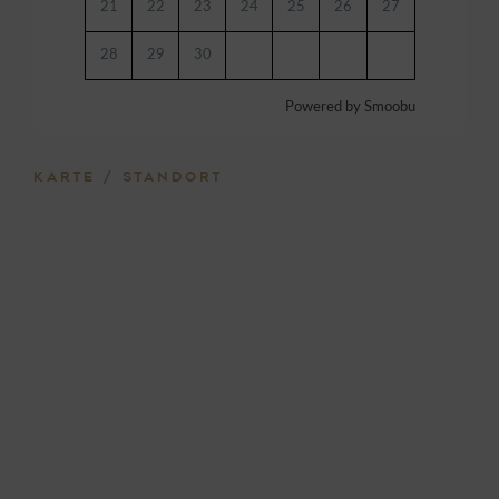
21
22
23
24
25
26
27
28
29
30
Powered by Smoobu
KARTE / STANDORT