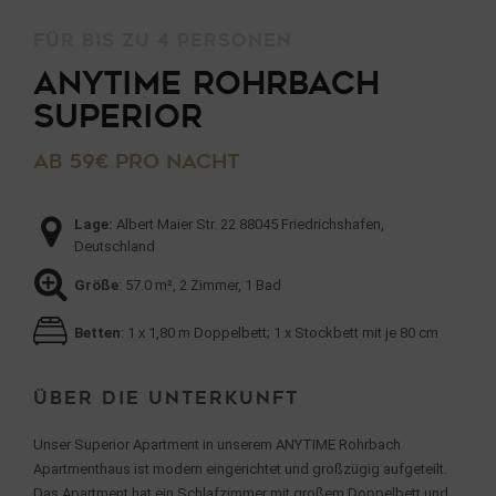
Für bis zu 4 Personen
ANYTIME Rohrbach
Superior
Ab 59€ pro Nacht
Lage:
Albert Maier Str. 22 88045 Friedrichshafen,
Deutschland
Größe
: 57.0 m², 2 Zimmer, 1 Bad
Betten
: 1 x 1,80 m Doppelbett; 1 x Stockbett mit je 80 cm
Über die Unterkunft
Unser Superior Apartment in unserem ANYTIME Rohrbach
Apartmenthaus ist modern eingerichtet und großzügig aufgeteilt.
Das Apartment hat ein Schlafzimmer mit großem Doppelbett und