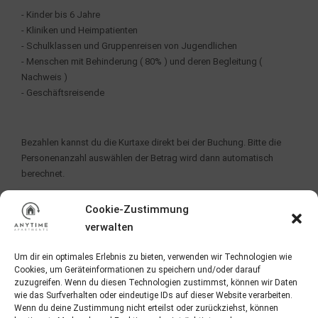
- Kinder bis 6 Jahre
- Kliniken und Heimpatienten
- Schulklassen und Gruppenreisen von Jugendlichen
- Menschen mit Behinderung ( 80% ) und deren Begleitung (
Nachweis )
- Geschäftsreisende
Bezahlen kannst du die Kurtaxe direkt bei der Buchung. Bitte die
Personenanzahl auswählen der Betrag wird dann automatisch
berechnet.
Wie bekomme ich die ECHTBODENSEE Karte und was habe
Cookie-Zustimmung
ich für Vorteile ?
verwalten
Die ECHTBODENSEE Karte bekommst du direkt von uns auf
Anfrage. Schick uns einfach eine Email und wir werden die dir
Um dir ein optimales Erlebnis zu bieten, verwenden wir Technologien wie
Karten gerne per Email Digital zukommen lassen.
Cookies, um Geräteinformationen zu speichern und/oder darauf
Bitte vergiss nicth alle Personen beim Online Checkin den du per
zuzugreifen. Wenn du diesen Technologien zustimmst, können wir Daten
Email nach Buchung erhäst auch anzugeben.
wie das Surfverhalten oder eindeutige IDs auf dieser Website verarbeiten.
Alle Infos und Vorteile zur ECHTBODENSEE Karte findest du hier:
Wenn du deine Zustimmung nicht erteilst oder zurückziehst, können