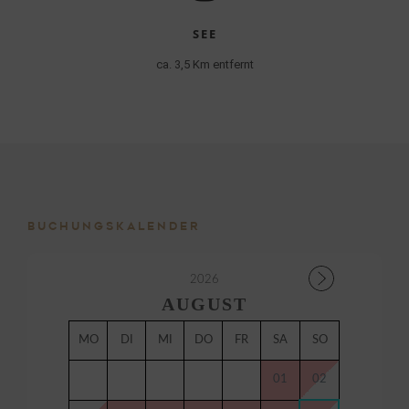
SEE
ca. 3,5 Km entfernt
BUCHUNGSKALENDER
2026
AUGUST
MO
DI
MI
DO
FR
SA
SO
01
02